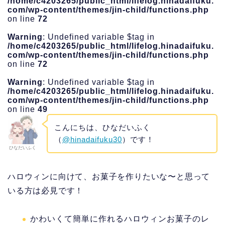
/home/c4203265/public_html/lifelog.hinadaifuku.
com/wp-content/themes/jin-child/functions.php
on line
72
Warning
: Undefined variable $tag in
/home/c4203265/public_html/lifelog.hinadaifuku.
com/wp-content/themes/jin-child/functions.php
on line
72
Warning
: Undefined variable $tag in
/home/c4203265/public_html/lifelog.hinadaifuku.
com/wp-content/themes/jin-child/functions.php
on line
49
こんにちは、ひなだいふく
（
@hinadaifuku30
）です！
ひなだいふく
ハロウィンに向けて、お菓子を作りたいな〜と思って
いる方は必見です！
かわいくて簡単に作れるハロウィンお菓子のレ