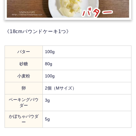
《18cmパウンドケーキ1つ》
バター
100g
砂糖
80g
小麦粉
100g
卵
2個（Mサイズ）
ベーキングパウ
3g
ダー
かぼちゃパウダ
5g
ー