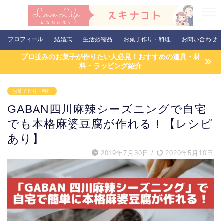
プロフィール
結婚式
生活必需品
お菓子作り・料理
お問い合わせ
プロ並みのお菓子が作りたい人必見！おすすめの道具・材
料・ラッピング紹介
お菓子作り・料理
GABAN四川麻辣シーズニングで自宅
でも本格麻婆豆腐が作れる！【レシピ
あり】
2019年7月30日
/
2020年5月10日