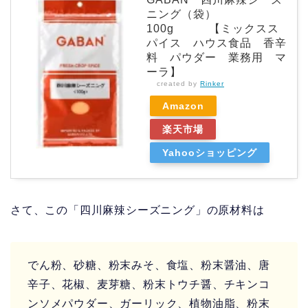
ニング（袋）
100g 【ミックスス
パイス ハウス食品 香辛
料 パウダー 業務用 マ
ーラ】
created by
Rinker
Amazon
楽天市場
Yahooショッピング
さて、この「四川麻辣シーズニング」の原材料は
でん粉、砂糖、粉末みそ、食塩、粉末醤油、唐
辛子、花椒、麦芽糖、粉末トウチ醤、チキンコ
ンソメパウダー、ガーリック、植物油脂、粉末