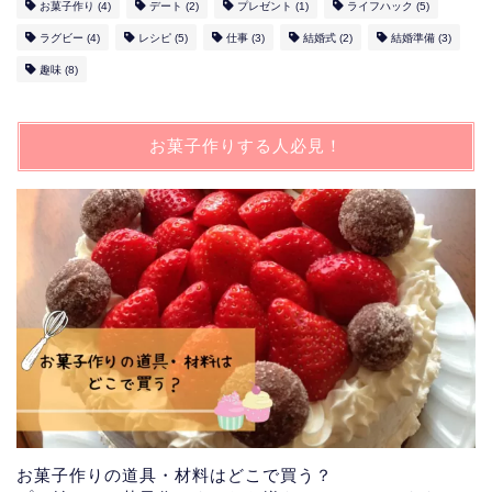
お菓子作り
(4)
デート
(2)
プレゼント
(1)
ライフハック
(5)
ラグビー
(4)
レシピ
(5)
仕事
(3)
結婚式
(2)
結婚準備
(3)
趣味
(8)
お菓子作りする人必見！
お菓子作りの道具・材料はどこで買う？