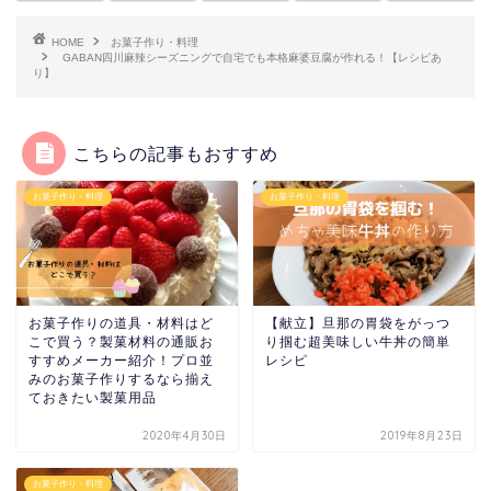
HOME
お菓子作り・料理
GABAN四川麻辣シーズニングで自宅でも本格麻婆豆腐が作れる！【レシピあ
り】
こちらの記事もおすすめ
お菓子作り・料理
お菓子作り・料理
お菓子作りの道具・材料はど
【献立】旦那の胃袋をがっつ
こで買う？製菓材料の通販お
り掴む超美味しい牛丼の簡単
すすめメーカー紹介！プロ並
レシピ
みのお菓子作りするなら揃え
ておきたい製菓用品
2020年4月30日
2019年8月23日
お菓子作り・料理